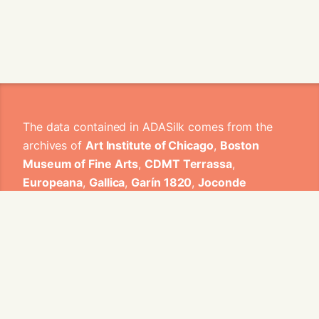
The data contained in ADASilk comes from the
archives of
Art Institute of Chicago
,
Boston
Museum of Fine Arts
,
CDMT Terrassa
,
Europeana
,
Gallica
,
Garín 1820
,
Joconde
Database of French Museum Collections
,
Metropolitan Museum of Art
,
Mobilier
International
,
Musée d'Art et d'Industrie de Saint-
Etienne
,
Musée des Arts Décoratifs
,
Musée des
Tissus
,
Musei di Venezia
,
Museo de Arte Sacro El
Tesoro de la Concepción
,
Paris Musées
,
Red
Digital de Colecciones de Museos de España
,