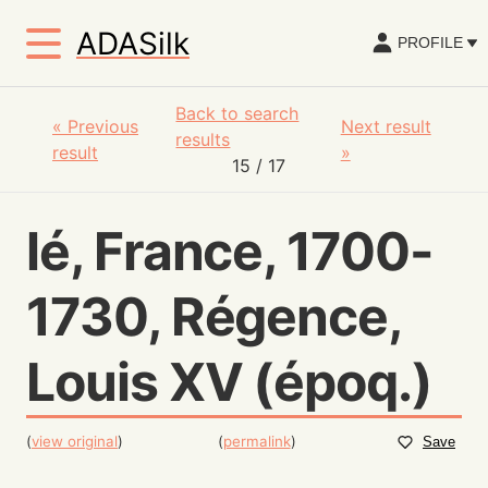
ADASilk
PROFILE
Back to search
«
Previous
Next result
results
result
»
15
/ 17
lé, France, 1700-
1730, Régence,
Louis XV (époq.)
(
view original
)
(
permalink
)
Save