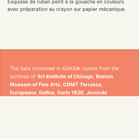
Esquisse de ruban peint à la gouache en couleurs
avec préparation au crayon sur papier mécanique.
The data contained in ADASilk comes from the
archives of
Art Institute of Chicago
,
Boston
Museum of Fine Arts
,
CDMT Terrassa
,
Europeana
,
Gallica
,
Garín 1820
,
Joconde
Database of French Museum Collections
,
Metropolitan Museum of Art
,
Mobilier
International
,
Musée d'Art et d'Industrie de Saint-
Etienne
,
Musée des Arts Décoratifs
,
Musée des
Tissus
,
Musei di Venezia
,
Museo de Arte Sacro El