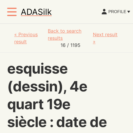
ADASilk
PROFILE
Back to search
«
Previous
Next result
results
result
»
16
/ 1195
esquisse
(dessin), 4e
quart 19e
siècle : date de