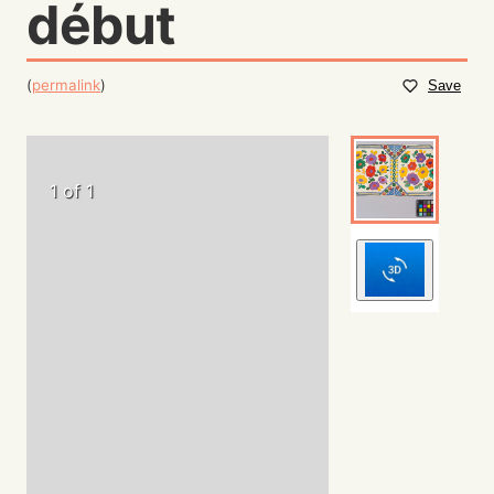
début
(
permalink
)
Save
1 of 1