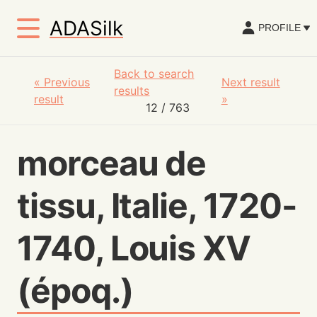
ADASilk
PROFILE
Back to search
«
Previous
Next result
results
result
»
12
/ 763
morceau de
tissu, Italie, 1720-
1740, Louis XV
(époq.)