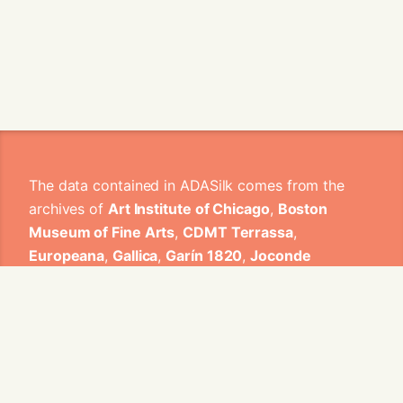
The data contained in ADASilk comes from the
archives of
Art Institute of Chicago
,
Boston
Museum of Fine Arts
,
CDMT Terrassa
,
Europeana
,
Gallica
,
Garín 1820
,
Joconde
Database of French Museum Collections
,
Metropolitan Museum of Art
,
Mobilier
International
,
Musée d'Art et d'Industrie de Saint-
Etienne
,
Musée des Arts Décoratifs
,
Musée des
Tissus
,
Musei di Venezia
,
Museo de Arte Sacro El
Tesoro de la Concepción
,
Paris Musées
,
Red