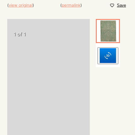
(
view original
)
(
permalink
)
Save
1 of 1