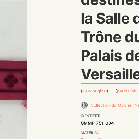
la Salle 
Trône d
Palais d
Versaill
(
view original
)
(
permalink
)
Collection du Mobilier N
IDENTIFIER
GMMP-751-004
MATERIAL