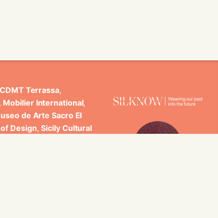
CDMT Terrassa
,
,
Mobilier International
,
useo de Arte Sacro El
 of Design
,
Sicily Cultural
ncludes scientific
 Studi di Palermo, GARIN
es.