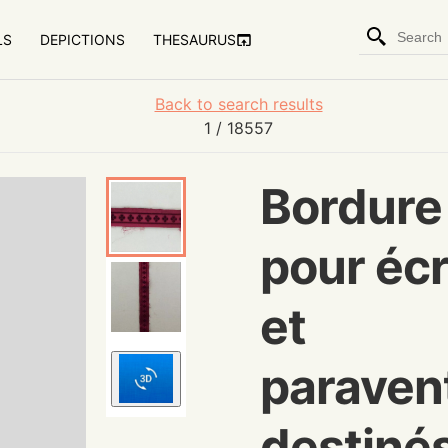
LS
DEPICTIONS
THESAURUS
Back to search results
1
/ 18557
Bordure
pour éc
et
paraven
destinés