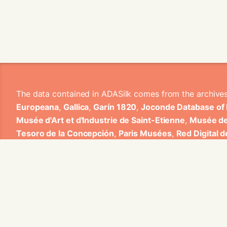
The data contained in ADASilk comes from the archive
Europeana
,
Gallica
,
Garín 1820
,
Joconde Database of
Musée d'Art et d'Industrie de Saint-Etienne
,
Musée de
Tesoro de la Concepción
,
Paris Musées
,
Red Digital 
Heritage
,
Smithsonian
,
Versailles
,
Victoria and Albe
The Virtual Loom and Spatio-Temporal Maps visualizati
ADASilk is based on a generic exploratory search eng
contributions from Universitat de Valencia, Centre Nati
1820 S.A., Institut Jozef Stefan, Gottfried Wilhelm Lei