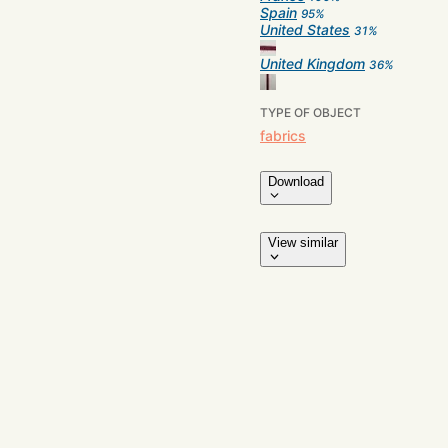
Spain
95
%
United States
31
%
United Kingdom
36
%
TYPE OF OBJECT
fabrics
Download
View similar