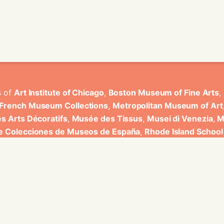
s of
Art Institute of Chicago
,
Boston Museum of Fine Arts
,
 French Museum Collections
,
Metropolitan Museum of Art
s Arts Décoratifs
,
Musée des Tissus
,
Musei di Venezia
,
M
de Colecciones de Museos de España
,
Rhode Island School
rt Museum
.
ons have been developed by Universitat de Valencia.
ine for knowledge graphs being developed at EURECOM and i
onal de la Recherche Scientifique - Lyon 2, Universita Degli
bniz Universitaet Hannover, Monkeyfab, and Instituto Cervant