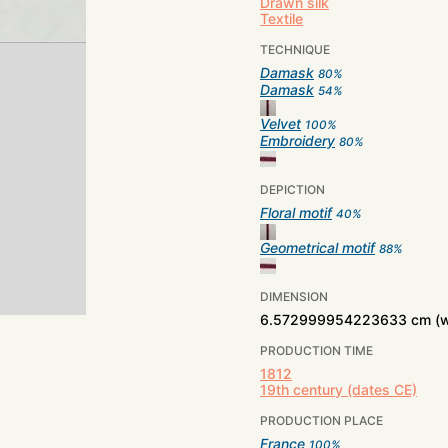
Drawn silk
Textile
TECHNIQUE
Damask
80
%
Damask
54
%
Velvet
100
%
Embroidery
80
%
DEPICTION
Floral motif
40
%
Geometrical motif
88
%
DIMENSION
6.572999954223633 cm (w
PRODUCTION TIME
1812
19th century (dates CE)
PRODUCTION PLACE
France
100
%