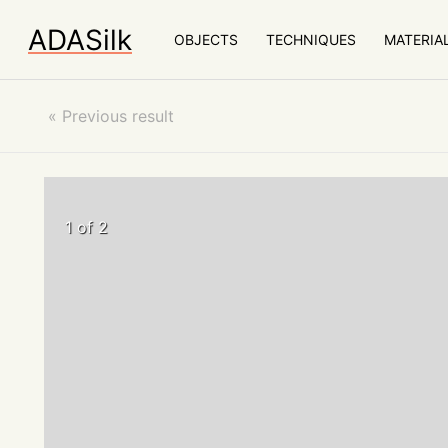
ADASilk
OBJECTS
TECHNIQUES
MATERIA
«
Previous result
1 of 2